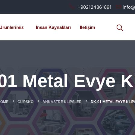
+902124861891
info@
Ürünlerimiz
İnsan Kaynakları
İletişim
01 Metal Evye Kl
HOME
CLIPSKO
ANKASTRE KLIPSLER
DK-01 METAL EVYE KLIP