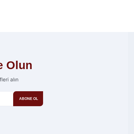
e Olun
eri alın