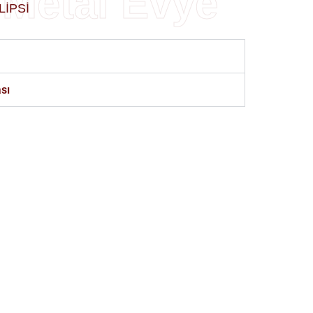
 Metal Evye
LIPSI
sı