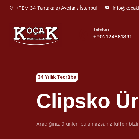
(TEM 34 Tahtakale) Avcılar / İstanbul
info@kocakb
Telefon
+902124861891
34 Yıllık Tecrübe
Clipsko Ü
Aradığınız ürünleri bulamazsanız lütfen bizi