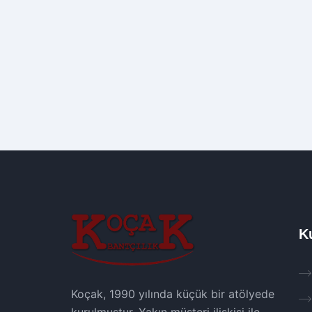
K
Koçak, 1990 yılında küçük bir atölyede
kurulmuştur. Yakın müşteri ilişkisi ile