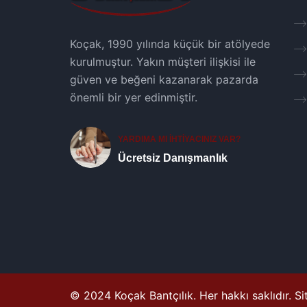
Koçak, 1990 yılında küçük bir atölyede
kurulmuştur. Yakın müşteri ilişkisi ile
güven ve beğeni kazanarak pazarda
önemli bir yer edinmiştir.
YARDIMA MI İHTİYACINIZ VAR?
Ücretsiz Danışmanlık
© 2024 Koçak Bantçılık. Her hakkı saklıdır. S