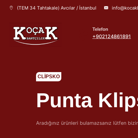
(TEM 34 Tahtakale) Avcılar / İstanbul
info@kocakb
Telefon
+902124861891
CLİPSKO
Punta Klip
Aradığınız ürünleri bulamazsanız lütfen bizi