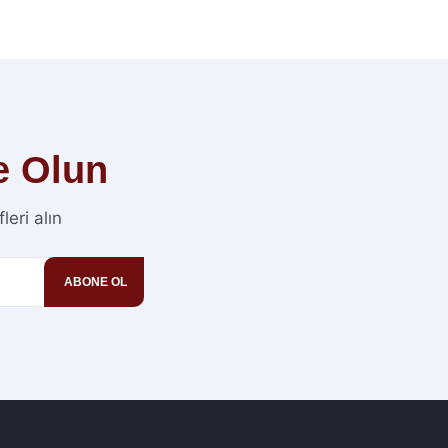
e Olun
eri alın